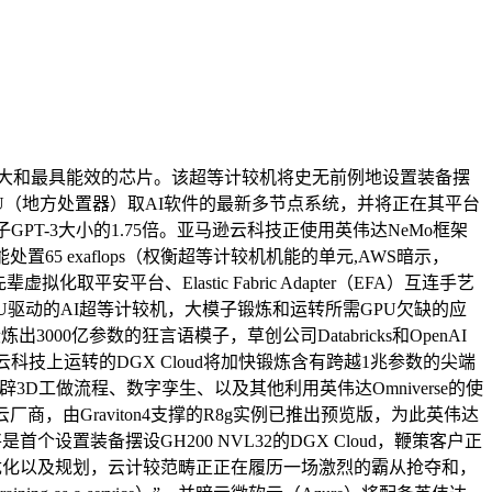
大和最具能效的芯片。该超等计较机将史无前例地设置装备摆
CPU（地方处置器）取AI软件的最新多节点系统，并将正在其平台
模子GPT-3大小的1.75倍。亚马逊云科技正使用英伟达NeMo框架
65 exaflops（权衡超等计较机机能的单元,AWS暗示，
虚拟化取平安平台、Elastic Fabric Adapter（EFA）互连手艺
GPU驱动的AI超等计较机，大模子锻炼和运转所需GPU欠缺的应
00亿参数的狂言语模子，草创公司Databricks和OpenAI
逊云科技上运转的DGX Cloud将加快锻炼含有跨越1兆参数的尖端
辟3D工做流程、数字孪生、以及其他利用英伟达Omniverse的使
厂商，由Graviton4支撑的R8g实例已推出预览版，为此英伟达
首个设置装备摆设GH200 NVL32的DGX Cloud，鞭策客户正
动化、优化以及规划，云计较范畴正正在履历一场激烈的霸从抢夺和，