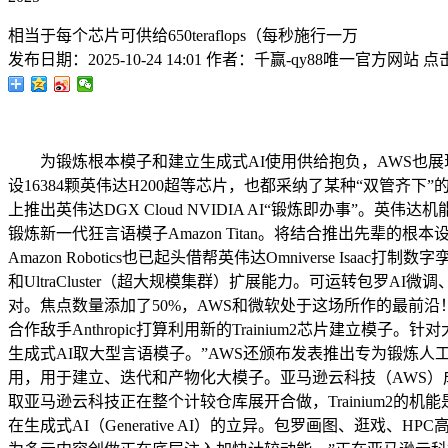
相当于每个芯片可供给650teraflops（每秒施行一万
发布日期：
2025-10-24 14:01
作者：
千赢-qy88唯一官方网站
点
为锻炼根本模子和建立生成式AI使用供给抱负，AWS也展
设16384颗英伟达H200超等芯片，也都采纳了某种“双管齐
上推出英伟达DGX Cloud NVIDIA AI“锻炼即办事”。英
锻炼新一代狂言语模子Amazon Titan。将结合推出先辈的根
Amazon Robotics也已起头借帮英伟达Omniverse Isaac打
和UltraCluster（超大规模集群）扩展能力。可运转包罗
对。焦点数量添加了50%，AWS和微软处于这场所作的最前沿！由10
合作敌手Anthropic打算利用新的Trainium2芯片建立
生成式AI取大型言语模子。”AWS还颁布发表推出专为锻炼人工智能
用，用于建立、迭代和产物化大模子。亚马逊云科技（AWS）成为第一
取亚马逊云科技正在整个计较仓库展开合做，Trainium2的机能是其
在生成式AI（Generative AI）的立异。包罗画图、