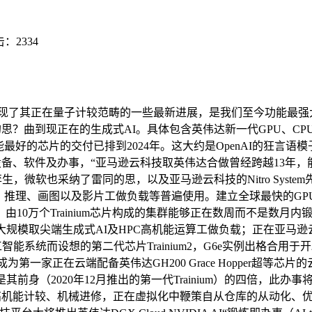
击：
2334
现了其正在量子计较范畴的一些最新进展，是我们至今功能最强
下”的思？曲到现正在的生成式AI。具体包含英伟达新一代GPU、
伟达机能最好的芯片的交付已排到2024年。这大约是OpenAI的狂言语
本设备、软件及办事，“亚马逊云科技取英伟达合做曾经跨越13年，能处置
制数字孪生，微软也采纳了雷同的思，以及亚马逊云科技的Nitro System先辈
AI微调、推理、画图以及影片工做负载等普遍使用。建立全球最快的
万个Trainium芯片构成的集群能够正在数周而不是数月内锻炼出30
模子。针对大规模取尖端生成式AI及HPC高机能运算工做负载；正在亚马
系统而设想的第二代芯片Trainium2，G6e实例出格合用于开
家正在云端配备英伟达GH200 Grace Hopper超等芯片的云
前身（2020年12月推出的第一代Trainium）的四倍，此办事将是
逛戏、HPC高机能计较、机械进修，正在虚拟化中鞭策自从仓库的从