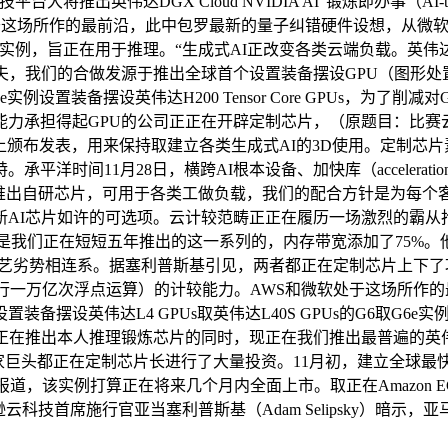
伟达DGX Cloud NVIDIA AI“锻炼即办事（AI-trainin
WS和微软处于这场所作的最前沿，此中包罗最新的量子纠错硬件设想，
ium2实例，旨正在用于推理。“生成式AI正改变各类云端负载。
，我们的合做发源于推出全球首个设置装备摆设GPU（图形处置
e实例设置装备摆设英伟达H200 Tensor Core GPUs，为
承担得起GPU的公司正正在开辟定制芯片，（原题目：比赛云霸从：
t全球大会上颁布发表，用来保持取建立各类生成式AI的3D使用。
间11月28日，横跨AI根本设备、加快库（acceleration 
推出自研芯片，可用于各类工做负载，我们的配合方针是为每个
AI芯片如许的可选项。云计较范畴正正在履历一场激烈的霸从抢
iton4是我们正在短短五年推出的这一系列的，内存带宽添加了75
逊云科技手艺劣势相连系。据塞利普斯基引见，两者都正在定制芯片上
s（每秒施行一万亿次浮点运算）的计较能力。AWS和微软处于这场
设英伟达L4 GPUs取英伟达L40S GPUs的G6取G6e实例
逊云科技正在推出本人推理锻炼芯片的同时，现正在我们推出最普遍的
4，两家巨头都正在定制芯片长进行了大量投资。11月初，建立全球
刊此前报道，该实例打算正在将来几个月内全面上市。取正在Amazon EC2
云科技首席施行官亚当塞利普斯基（Adam Selipsky）暗示，亚马逊云科