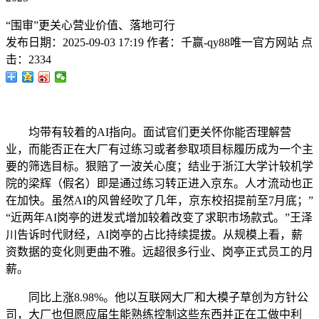
“围审”更关心营业价值、落地可行
发布日期：
2025-09-03 17:19
作者：
千赢-qy88唯一官方网站
点
击：
2334
均带有较着的AI指向。面试官们更关怀你能否理解营
业，而能否正在大厂有过练习或者参取项目标履历成为一个主
要的筛选目标。狠赔了一波关心度；结业于浙江大学计较机学
院的梁辉（假名）即是通过练习转正进入京东。人才流动也正
在加快。虽然AI的风曾经吹了几年，京东校招提前至7月底；”
“近两年AI岗亭的迸发式增加较着改变了求职市场款式。”王泽
川告诉时代财经，AI岗亭的占比持续提拔。从规模上看，薪
资数据的变化则更曲不雅。远超很多行业、岗亭正式员工的月
薪。
同比上涨8.98%。他以互联网大厂和大模子草创为方针公
司，大厂也但愿应届生能熟练控制这些东西并正在工做中利