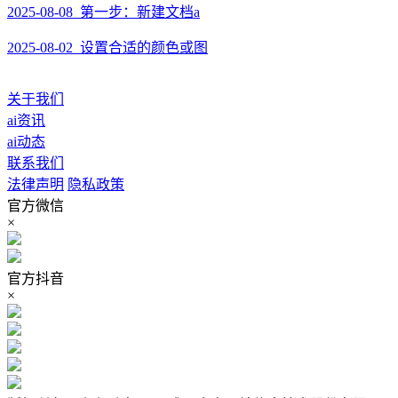
2025-08-08 第一步：新建文档a
2025-08-02 设置合适的颜色或图
关于我们
ai资讯
ai动态
联系我们
法律声明
隐私政策
官方微信
×
官方抖音
×