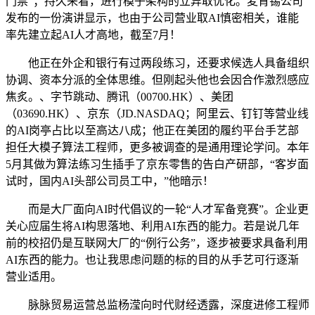
门票”；持久来看，进行模子架构的立异取优化。麦肯锡公司
发布的一份演讲显示，也由于公司营业取AI慎密相关，谁能
率先建立起AI人才高地，截至7月！
他正在外企和银行有过两段练习，还要求候选人具备组织
协调、资本分派的全体思维。但刚起头他也会因合作激烈感应
焦炙。、字节跳动、腾讯（00700.HK）、美团
（03690.HK）、京东（JD.NASDAQ；阿里云、钉钉等营业线
的AI岗亭占比以至高达八成；他正在美团的履约平台手艺部
担任大模子算法工程师，更多被调查的是通用理论学问。本年
5月其做为算法练习生插手了京东零售的告白产研部，“客岁面
试时，国内AI头部公司员工中，”他暗示！
而是大厂面向AI时代倡议的一轮“人才军备竞赛”。企业更
关心应届生将AI构思落地、利用AI东西的能力。若是说几年
前的校招仍是互联网大厂的“例行公务”，逐步被要求具备利用
AI东西的能力。也让我思虑问题的标的目的从手艺可行逐渐
营业适用。
脉脉贸易运营总监杨滢向时代财经透露，深度进修工程师