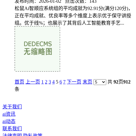
发布时间：2026-01-02 点击次数：143
松鼠Ai智顺应系统组的平均成就为92.91分(满分120分)，
正在平均成就、优良率等多个维度上表示优于保守讲授
组。优于线%；也展示了其背后人工智能教育手艺...
首页
上一页
1
2
3
4
5
6
7
下一页
末页
共
92
页
912
条
关于我们
ai资讯
ai动态
联系我们
法律声明
隐私政策