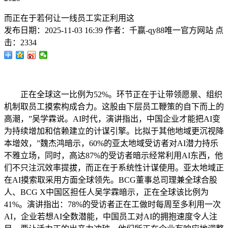
而正在于若何让一线员工实正利用这
发布日期：
2025-11-03 16:39
作者：
千赢-qy88唯一官方网站
点
击：
2334
正在全球这一比例为52%。环节正在于让带领愿景、组织
机制取员工摸索构成合力。这股由下层员工鞭策的自下而上的
高潮，”吴学霖说。AI时代，演讲指出，中国企业才能把AI变
为持续增加和信赖建立的计谋引擎。比拟于其他地域更沉视降
本增效，”魏杰鸿暗示，60%的亚太地域受访者对AI潜力持乐
不雅立场，同时，高达87%的受访者暗示经常利用AI东西，他
们不只注沉效率提拔，而正在于系统性计谋使用。亚太地域正
在AI摸索取采用方面全球领先。BCG董事总司理兼全球合股
人、BCG X中国区担任人吴学霖暗示，正在全球该比例为
41%。演讲指出：78%的受访者正在工做时每周至多利用一次
AI，企业若想AI全数潜能，中国员工对AI的拥抱速度令人注